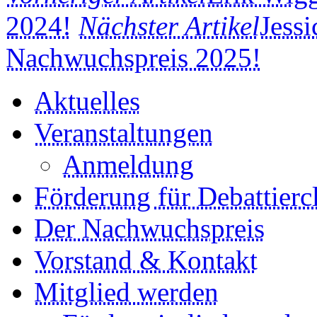
2024!
Nächster Artikel
Jessi
Nachwuchspreis 2025!
Aktuelles
Veranstaltungen
Anmeldung
Förderung für Debattierc
Der Nachwuchspreis
Vorstand & Kontakt
Mitglied werden