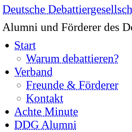
Deutsche Debattiergesellsch
Alumni und Förderer des De
Start
Warum debattieren?
Verband
Freunde & Förderer
Kontakt
Achte Minute
DDG Alumni