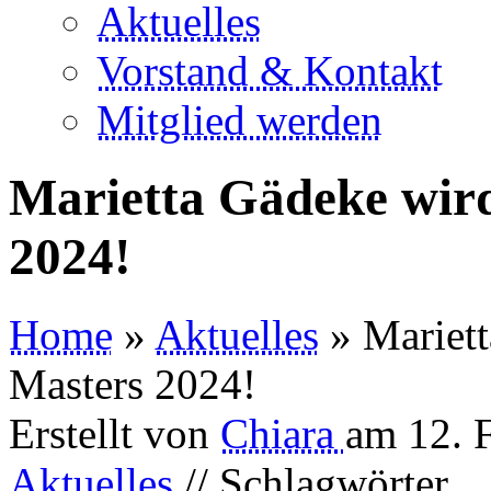
Aktuelles
Vorstand & Kontakt
Mitglied werden
Marietta Gädeke wird
2024!
Home
»
Aktuelles
» Mariett
Masters 2024!
Erstellt von
Chiara
am
12. 
Aktuelles
// Schlagwörter