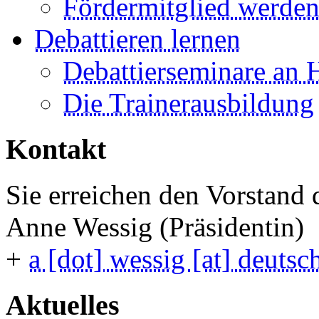
Fördermitglied werde
Debattieren lernen
Debattierseminare an 
Die Trainerausbildung
Kontakt
Sie erreichen den Vorstand
Anne Wessig (Präsidentin)
+
a [dot] wessig [at] deutsc
Aktuelles