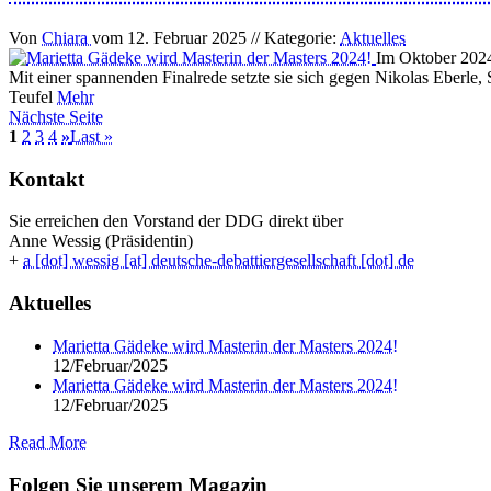
Von
Chiara
vom
12. Februar 2025
// Kategorie:
Aktuelles
Im Oktober 2024
Mit einer spannenden Finalrede setzte sie sich gegen Nikolas Eberle
Teufel
Mehr
Nächste Seite
1
2
3
4
»
Last »
Kontakt
Sie erreichen den Vorstand der DDG direkt über
Anne Wessig (Präsidentin)
+
a [dot] wessig [at] deutsche-debattiergesellschaft [dot] de
Aktuelles
Marietta Gädeke wird Masterin der Masters 2024!
12/Februar/2025
Marietta Gädeke wird Masterin der Masters 2024!
12/Februar/2025
Read More
Folgen Sie unserem Magazin