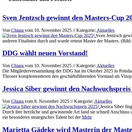
Sven Jentzsch gewinnt den Masters-Cup 2
Von
Chiara
vom
10. November 2025
// Kategorie:
Aktuelles
Sven Jentzsch gewi
anderen Finalisten durch und wurde erneut Master der Masters. (Bild
DDG wählt neuen Vorstand!
Von
Chiara
vom
10. November 2025
// Kategorie:
Aktuelles
Die Mitgliederversammlung der DDG hat im Oktober 2025 in Potsdam
Throner komplementieren den geschäftsführenden Vorstand als Vizep
Jessica Siber gewinnt den Nachwuchspreis
Von
Chiara
vom
8. November 2025
// Kategorie:
Aktuelles
Jessica Siber fi
Durch ihre herzliche und gewinnende Art fand sie schnell Anschluss
ein besonderes strategisches Talent bei der
Mehr
Marietta Gädeke wird Masterin der Maste