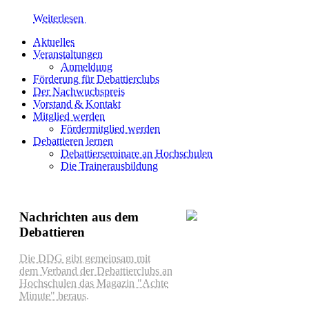
Weiterlesen
Aktuelles
Veranstaltungen
Anmeldung
Förderung für Debattierclubs
Der Nachwuchspreis
Vorstand & Kontakt
Mitglied werden
Fördermitglied werden
Debattieren lernen
Debattierseminare an Hochschulen
Die Trainerausbildung
Nachrichten aus dem
Debattieren
Die DDG gibt gemeinsam mit
dem Verband der Debattierclubs an
Hochschulen das Magazin "Achte
Minute" heraus.