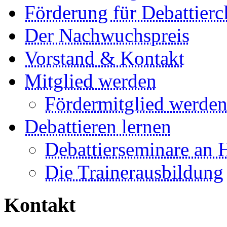
Förderung für Debattierc
Der Nachwuchspreis
Vorstand & Kontakt
Mitglied werden
Fördermitglied werde
Debattieren lernen
Debattierseminare an 
Die Trainerausbildung
Kontakt