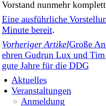
Vorstand nunmehr kompletti
Eine ausführliche Vorstellun
Minute bereit
.
Vorheriger Artikel
Große A
ehren Gudrun Lux und Tim 
gute Jahre für die DDG
Aktuelles
Veranstaltungen
Anmeldung