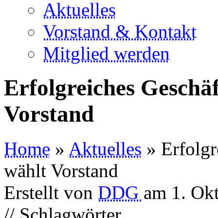
Aktuelles
Vorstand & Kontakt
Mitglied werden
Erfolgreiches Geschä
Vorstand
Home
»
Aktuelles
» Erfolgr
wählt Vorstand
Erstellt von
DDG
am
1. Ok
// Schlagwörter