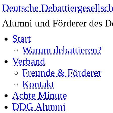
Deutsche Debattiergesellsch
Alumni und Förderer des De
Start
Warum debattieren?
Verband
Freunde & Förderer
Kontakt
Achte Minute
DDG Alumni