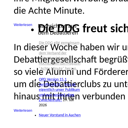
die Achte Minute.
Weiterlesen
Nachrichten aus
Die DDG freut sic
dem Debattieren
Die DDG gibt gemeinsam
In dieser Woche haben wir u
mit
dem Verband der
Debattiergesellschaft begrüß
Debattierclubs an
Hochschulen das Magazin
"Achte Minute" heraus.
so viele Alumni und Förder
OPD Version 15.1
um die Debattierclubs zu un
veröffentlicht – Was ist
eigentlich unser Publikum
hinaus mit ihnen verbunden 
und was passiert ohne
Zwischenrufe?
29. Juli
2026
Weiterlesen
Neuer Vorstand in Aachen