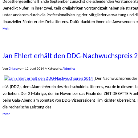
Debattiergesellschaft Ende September zunächst die scheidenden Vorstände St
Benedikt Nufer. In ihrer zwei, teils dreijährigen Vorstandszeit haben sie strat
unter anderem durch die Professionalisierung der Mitgliederverwaltung und d
finanzieller Förderer des Debattierens. Dafür dankten ihnen die Anwesenden 
Mehr
Jan Ehlert erhält den DDG-Nachwuchspreis 
Von
Chiara
vom
12. Juni 2014
// Kategorie:
Aktuelles
Der Nachwuchspreis der 
e.V. (DDG), dem Alumni-Verein des Hochschuldebattierens, wurde in diesem Jah
verliehen. Der 21-Jährige, der im November das Finale der ZEIT DEBATTE Fran
beim Gala-Abend am Sonntag von DDG-Vizepräsident Tim Richter überreicht. 
die rednerische Leistung des
Mehr