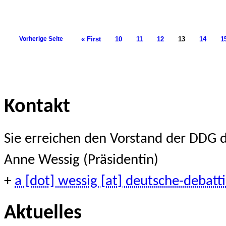
Vorherige Seite
« First
10
11
12
13
14
1
Kontakt
Sie erreichen den Vorstand der DDG d
Anne Wessig (Präsidentin)
+
a [dot] wessig [at] deutsche-debatti
Aktuelles