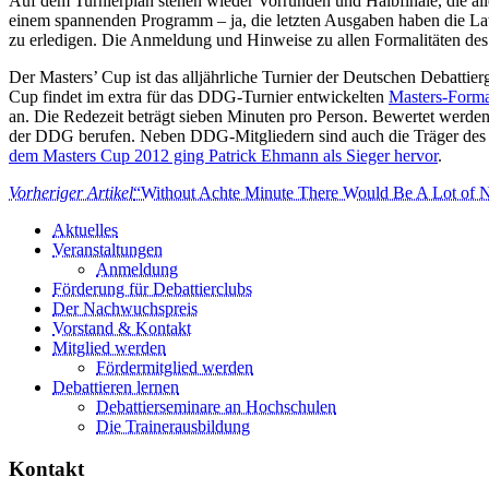
Auf dem Turnierplan stehen wieder Vorrunden und Halbfinale, die all
einem spannenden Programm – ja, die letzten Ausgaben haben die Latt
zu erledigen. Die Anmeldung und Hinweise zu allen Formalitäten d
Der Masters’ Cup ist das alljährliche Turnier der Deutschen Debattierg
Cup findet im extra für das DDG-Turnier entwickelten
Masters-Forma
an. Die Redezeit beträgt sieben Minuten pro Person. Bewertet werden
der DDG berufen. Neben DDG-Mitgliedern sind auch die Träger des 
dem Masters Cup 2012 ging Patrick Ehmann als Sieger hervor
.
Vorheriger Artikel
“Without Achte Minute There Would Be A Lot of 
Aktuelles
Veranstaltungen
Anmeldung
Förderung für Debattierclubs
Der Nachwuchspreis
Vorstand & Kontakt
Mitglied werden
Fördermitglied werden
Debattieren lernen
Debattierseminare an Hochschulen
Die Trainerausbildung
Kontakt