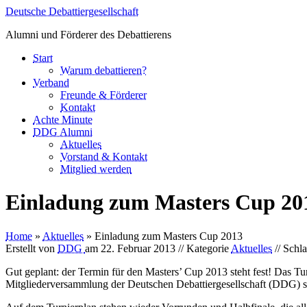
Deutsche Debattiergesellschaft
Alumni und Förderer des Debattierens
Start
Warum debattieren?
Verband
Freunde & Förderer
Kontakt
Achte Minute
DDG Alumni
Aktuelles
Vorstand & Kontakt
Mitglied werden
Einladung zum Masters Cup 20
Home
»
Aktuelles
» Einladung zum Masters Cup 2013
Erstellt von
DDG
am
22. Februar 2013
// Kategorie
Aktuelles
// Schl
Gut geplant: der Termin für den Masters’ Cup 2013 steht fest! Das T
Mitgliederversammlung der Deutschen Debattiergesellschaft (DDG) st