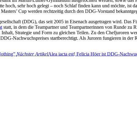
esamt im Martin-Luther-Gymnasium ausgefochten werden, sowie das Fina
e hoch, sehr hoch gelegt – noch Schlaf finden kann und möchte, ist da
es Masters’ Cup werden rechtzeitig durch den DDG-Vorstand bekanntge
esellschaft (DDG), das seit 2005 in Eisenach ausgetragen wird. Das Fina
t
statt, in dem die Teampartner und Teampartnerinnen von Runde zu Run
 Inhalt, Strategie und Form zu gleichen Teilen. Zu den Chefjuroren we
DDG-Nachwuchspreises startberechtigt. Als Juroren fungieren in der
Nothing”
Nächster Artikel
Alea iacta est! Felicia Höer ist DDG-Nachwuc