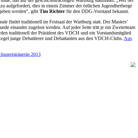
le, das auf der geschichtsträchtigen Wartburg stattfindet. „Wer bei
zu aufgefordert, dies in einem Zimmer der örtlichen Jugendherberge
geben werden“, gibt
Tim Richter
für den DDG-Vorstand bekannt.
le findet traditionell im Festsaal der Wartburg statt. Der Masters’
de einander zugelost werden. Auf jeder Seite tritt je ein Zweierteam
rden traditionell der Präsident des VDCH und ein Vorstandsmitglied
 Regel junge Debattierer und Debattanten aus den VDCH-Clubs.
Aus
hspreisträgerin 2013