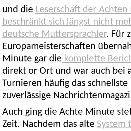
und die
Leserschaft der Achten
beschränkt sich längst nicht me
deutsche Muttersprachler
. Für 
Europameisterschaften überna
Minute gar die
komplette Berich
direkt or Ort und war auch bei
Turnieren häufig das schnellste
zuverlässige Nachrichtenmagazi
Auch ging die Achte Minute stet
Zeit. Nachdem das alte
System 