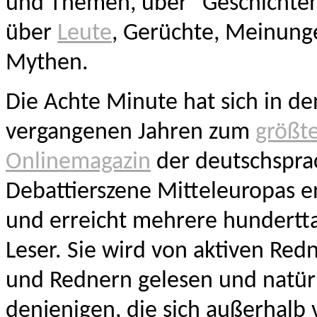
und Themen, über “Geschichte
über
Leute
, Gerüchte, Meinung
Mythen.
Die Achte Minute hat sich in de
vergangenen Jahren zum
größt
Onlinemagazin
der deutschspra
Debattierszene Mitteleuropas e
und erreicht mehrere hundert
Leser. Sie wird von aktiven Red
und Rednern gelesen und natürl
denjenigen, die sich außerhalb