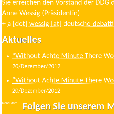
Sie erreichen den Vorstand der DDG d
Anne Wessig (Präsidentin)
+
a [dot] wessig [at] deutsche-debatti
Aktuelles
“Without Achte Minute There Wou
20/Dezember/2012
“Without Achte Minute There Wou
20/Dezember/2012
Read More
Folgen Sie unserem 