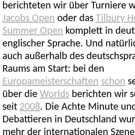
berichteten wir über Turniere w
Jacobs Open
oder das
Tilbury 
Summer Open
komplett in deu
englischer Sprache. Und natürli
auch außerhalb des deutschspr
Raums am Start: bei den
Europameisterschaften
schon
s
über die
Worlds
berichten wir 
seit
2008
. Die Achte Minute un
Debattieren in Deutschland wu
mehr der internationalen Szen