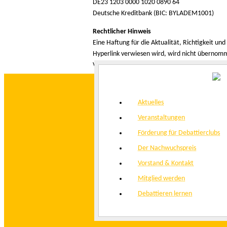
DE23 1203 0000 1020 0890 64
Deutsche Kreditbank (BIC: BYLADEM1001)
Rechtlicher Hinweis
Eine Haftung für die Aktualität, Richtigkeit und 
Hyperlink verwiesen wird, wird nicht übernomm
Verbindung erreicht werden, sind wir nicht ver
Aktuelles
Veranstaltungen
Förderung für Debattierclubs
Der Nachwuchspreis
Vorstand & Kontakt
Mitglied werden
Debattieren lernen