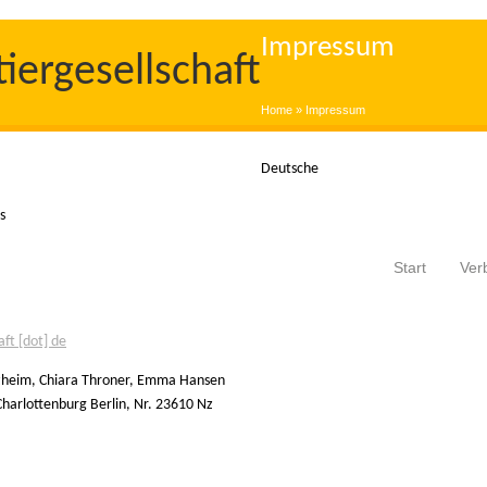
Impressum
iergesellschaft
Home
» Impressum
Deutsche
s
Start
Ver
ft [dot] de
itzheim, Chiara Throner, Emma Hansen
harlottenburg Berlin, Nr. 23610 Nz