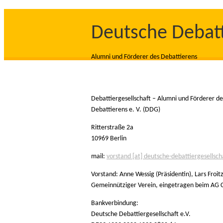
Deutsche Debatt
Alumni und Förderer des Debattierens
Debattiergesellschaft – Alumni und Förderer de
Debattierens e. V. (DDG)
Ritterstraße 2a
10969 Berlin
mail:
vorstand [at] deutsche-debattiergesellscha
Vorstand: Anne Wessig (Präsidentin), Lars Fro
Gemeinnütziger Verein, eingetragen beim AG C
Bankverbindung:
Deutsche Debattiergesellschaft e.V.